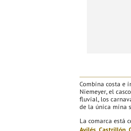
Combina costa e in
Niemeyer, el casco
fluvial, los carna
de la única mina 
La comarca está c
Avilés
,
Castrillón
,