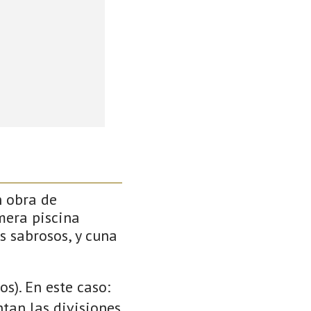
n obra de
mera piscina
s sabrosos, y cuna
s). En este caso:
ntan las divisiones