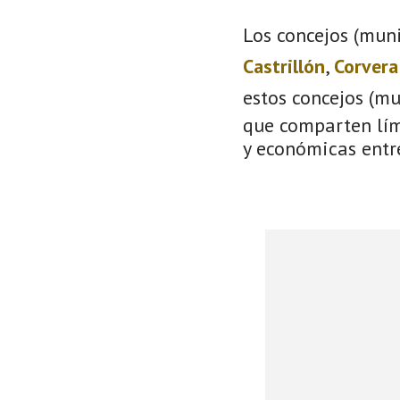
Los concejos (muni
Castrillón
,
Corvera
estos concejos (m
que comparten lími
y económicas entre