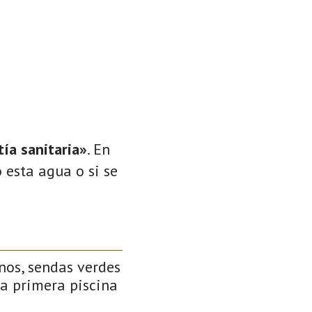
ía sanitaria»
. En
 esta agua o si se
inos, sendas verdes
 la primera piscina