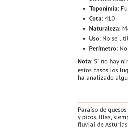
Toponimia:
Fu
Cota:
410
Naturaleza:
M
Uso:
No se uti
Perímetro:
No
Nota:
Si no hay ni
estos casos los lu
ha analizado algu
Paraíso de quesos 
y picos, Illas, si
fluvial de Asturias