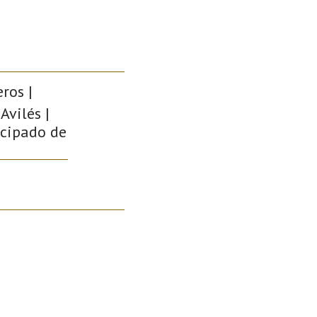
ros |
Avilés |
ncipado de