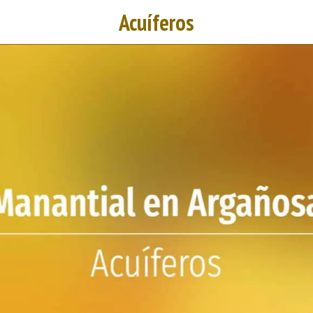
Acuíferos