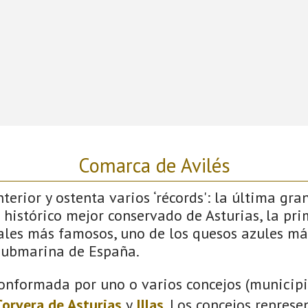
Comarca de Avilés
terior y ostenta varios ‘récords': la última gra
 histórico mejor conservado de Asturias, la pri
vales más famosos, uno de los quesos azules má
submarina de España.
onformada por uno o varios concejos (municipio
Corvera de Asturias
y
Illas
. Los concejos represe