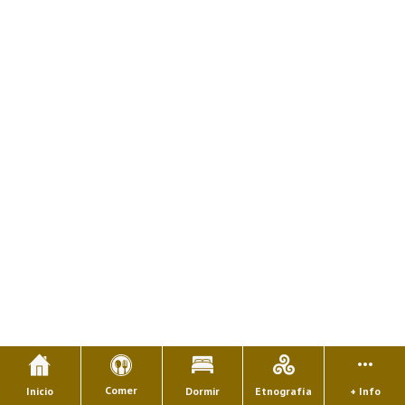
Comer
Inicio
Dormir
Etnografía
+ Info