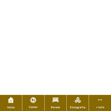
Comer
Inicio
Dormir
Etnografía
+ Info