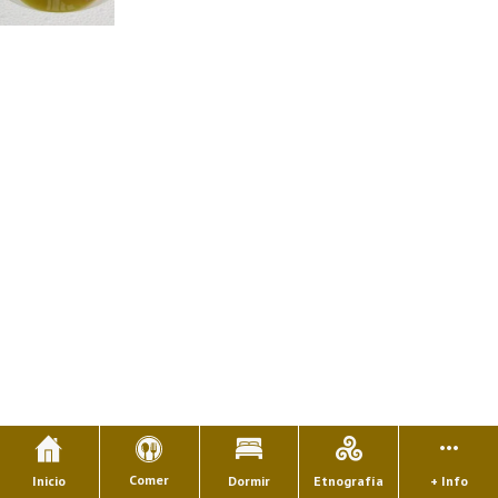
Comer
Inicio
Dormir
Etnografía
+ Info