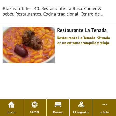
Plazas totales: 40. Restaurante La Rasa. Comer &
beber. Restaurantes. Cocina tradicional. Centro de
Asturias. Comarca de Avilés. Montaña de Asturias.
Paraíso de quesos azules y frescos, tierra de buen
Restaurante La Tenada
yantar, de molinos, sendas verde ...
Restaurante La Tenada. Situado
en un entorno tranquilo y relajado
a las afueras de Avilés es el
enclave perfecto para disfrutar de
los sabores de Asturias. La Tenada
cuenta con más de 30 años de
historia ofreciendo platos
inspirados en ...
Comer
Inicio
Dormir
Etnografía
+ Info