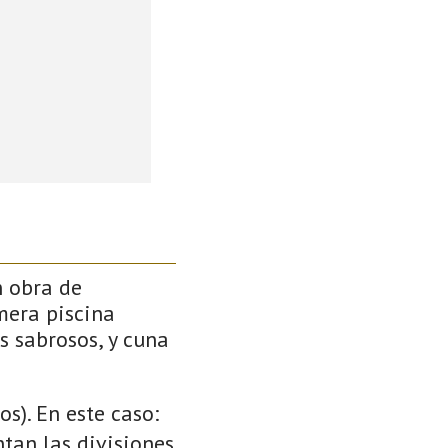
n obra de
mera piscina
s sabrosos, y cuna
s). En este caso:
ntan las divisiones