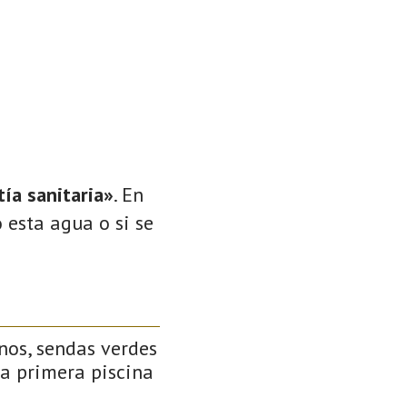
ía sanitaria»
. En
 esta agua o si se
inos, sendas verdes
 la primera piscina