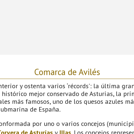
Comarca de Avilés
terior y ostenta varios ‘récords': la última gra
 histórico mejor conservado de Asturias, la pri
vales más famosos, uno de los quesos azules má
submarina de España.
onformada por uno o varios concejos (municipio
Corvera de Asturias
y
Illas
. Los concejos represe