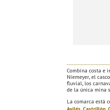
Combina costa e in
Niemeyer, el casco
fluvial, los carna
de la única mina 
La comarca está c
Avilés
,
Castrillón
,