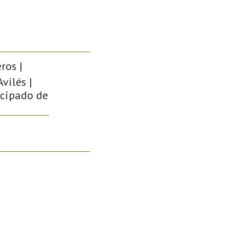
ros |
vilés |
ncipado de