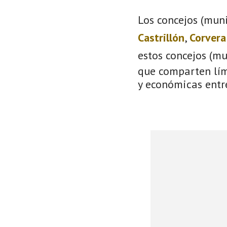
Los concejos (muni
Castrillón
,
Corvera
estos concejos (m
que comparten lími
y económicas entre