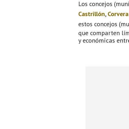
Los concejos (muni
Castrillón
,
Corvera
estos concejos (m
que comparten lími
y económicas entre