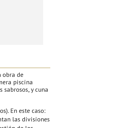
n obra de
mera piscina
s sabrosos, y cuna
s). En este caso:
ntan las divisiones
stión de los