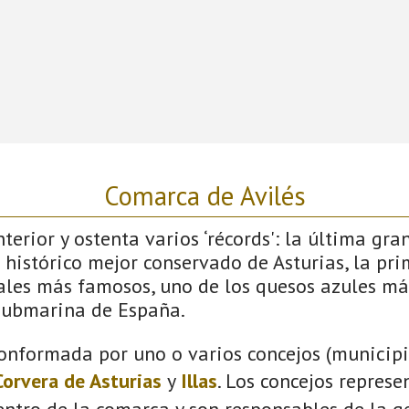
Comarca de Avilés
terior y ostenta varios ‘récords': la última gra
 histórico mejor conservado de Asturias, la pri
vales más famosos, uno de los quesos azules má
submarina de España.
onformada por uno o varios concejos (municipio
Corvera de Asturias
y
Illas
. Los concejos represe
ntro de la comarca y son responsables de la ge