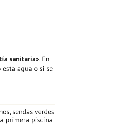
ía sanitaria»
. En
 esta agua o si se
inos, sendas verdes
 la primera piscina