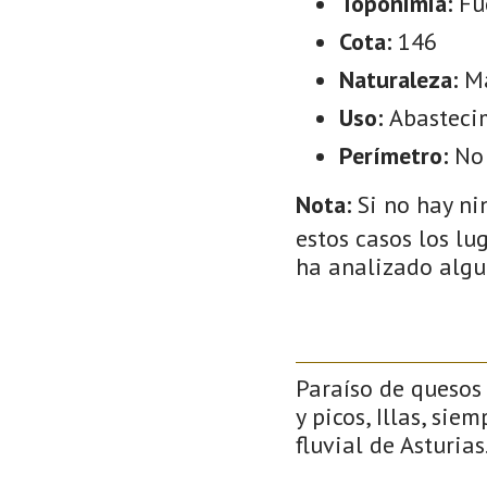
Toponimia:
Fu
Cota:
146
Naturaleza:
M
Uso:
Abasteci
Perímetro:
No
Nota:
Si no hay ni
estos casos los lu
ha analizado algu
Paraíso de quesos 
y picos, Illas, si
fluvial de Asturias