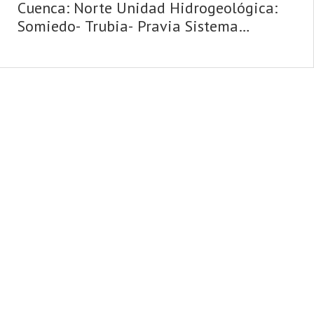
Cuenca: Norte Unidad Hidrogeológica:
Somiedo- Trubia- Pravia Sistema
acuifero: Caliza de montaña cántabro-
astur Toponimia: Fonfria Cota: 340
Naturaleza: Manantial Uso:
Abastecimiento a n ...