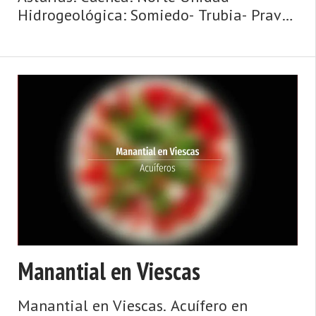
Hidrogeológica: Somiedo- Trubia- Pravia
Sistema acuifero: Caliza de montaña
cántabro-astur Toponimia: El Reguerón
Cota: 140 Naturaleza: Manantial Uso: No
se ut ...
Manantial en Viescas
Manantial en Viescas. Acuífero en