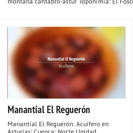
montaña cántabro-astur Toponimia: El Fosco
Manantial El Reguerón
Manantial El Reguerón. Acuífero en
Asturias: Cuenca: Norte Unidad