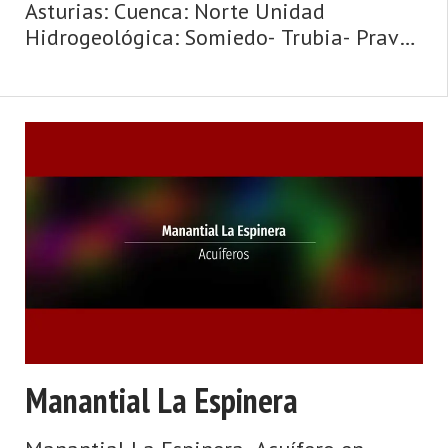
Asturias: Cuenca: Norte Unidad
Hidrogeológica: Somiedo- Trubia- Pravia
Toponimia: Fuente Cadiaña. Cota: 205
Naturaleza: Manantial Uso: Fuente
pública Nota: Si no hay ninguna
indicación, se co ...
Manantial La Espinera