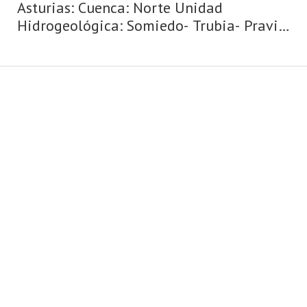
Asturias: Cuenca: Norte Unidad
Hidrogeológica: Somiedo- Trubia- Pravia
Sistema acuifero: Acuífero aislado
Toponimia: Jonpernal-1 Cota: 260
Naturaleza: Manantial Uso:
Abastecimiento a núcleos urba ...