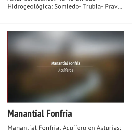
Hidrogeológica: Somiedo- Trubia- Pravia
Sistema acuifero: Caliza de montaña
cántabro-astur Toponimia: Fuente de
Burgos Cota: 410 Naturaleza: Manantial
Uso: No se ut ...
Manantial Fonfria
Manantial Fonfria. Acuífero en Asturias: