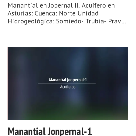
Manantial en Jopernal II. Acuífero en
Asturias: Cuenca: Norte Unidad
Hidrogeológica: Somiedo- Trubia- Pravia
Sistema acuifero: Caliza de montaña
cántabro-astur Toponimia: Jopernal_II
Cota: 273 Naturaleza: Manantial Uso: No
se ...
Manantial Jonpernal-1