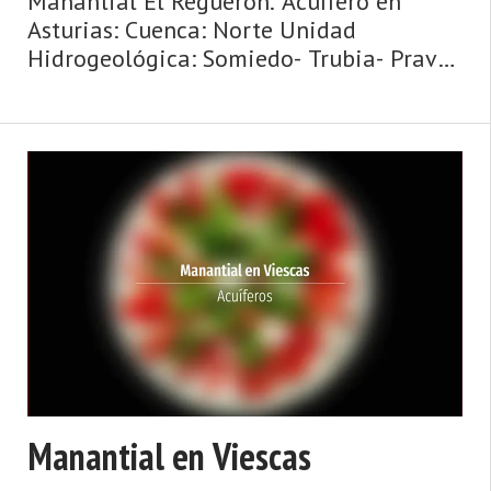
Manantial El Reguerón. Acuífero en
Asturias: Cuenca: Norte Unidad
Hidrogeológica: Somiedo- Trubia- Pravia
Sistema acuifero: Caliza de montaña
cántabro-astur Toponimia: El Reguerón
Cota: 140 Naturaleza: Manantial Uso: No
se ut ...
Manantial en Viescas