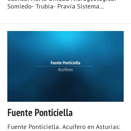
Somiedo- Trubia- Pravia Sistema
acuifero: Caliza de montaña cántabro-
astur Toponimia: Fuente la Barrera Cota:
146 Naturaleza: Manantial Uso:
Abastecimie ...
Fuente Ponticiella
Fuente Ponticiella. Acuífero en Asturias: