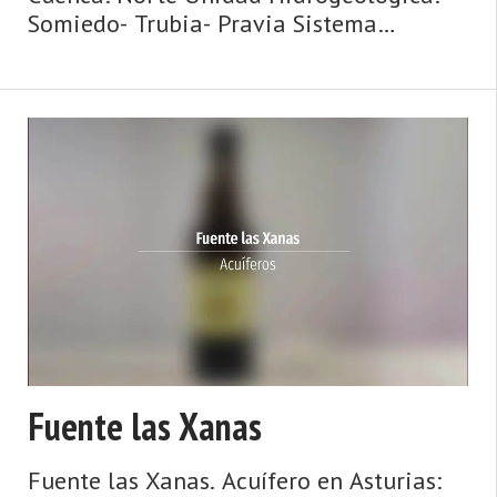
Somiedo- Trubia- Pravia Sistema
acuifero: Caliza de montaña cántabro-
astur Toponimia: Fuente del Garaje Cota:
300 Naturaleza: Manantial Uso: Fuente p
...
Fuente las Xanas
Fuente las Xanas. Acuífero en Asturias: