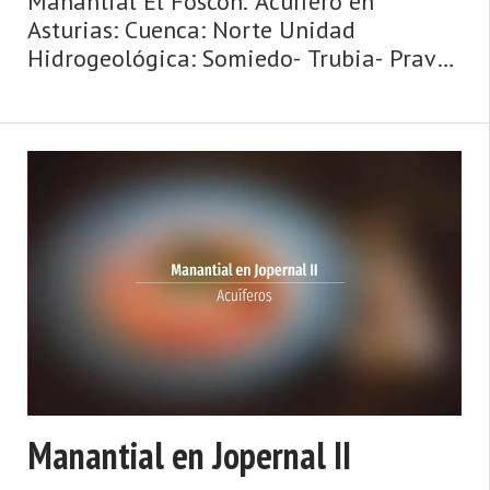
Manantial El Foscon. Acuífero en
Asturias: Cuenca: Norte Unidad
Hidrogeológica: Somiedo- Trubia- Pravia
Sistema acuifero: Caliza de montaña
cántabro-astur Toponimia: El Foscon
Cota: 324 Naturaleza: Manantial Uso:
Abastecimiento a ...
Manantial en Jopernal II