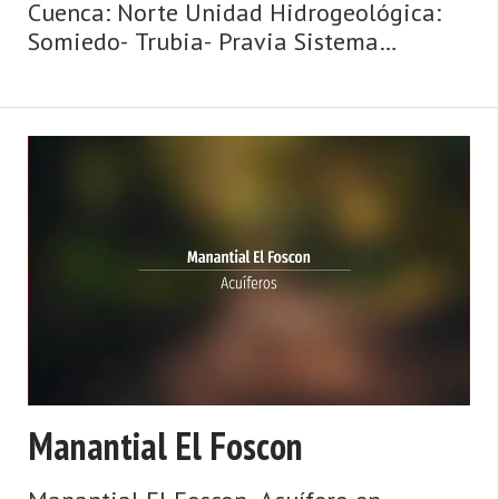
Cuenca: Norte Unidad Hidrogeológica:
Somiedo- Trubia- Pravia Sistema
acuifero: Caliza de montaña cántabro-
astur Toponimia: Fuente la Peral Cota:
430 Naturaleza: Manantial Uso: Fuente
púb ...
Manantial El Foscon