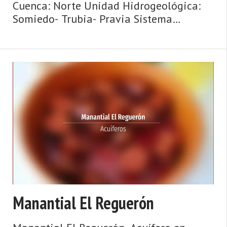
Cuenca: Norte Unidad Hidrogeológica:
Somiedo- Trubia- Pravia Sistema
acuifero: Acuífero aislado Toponimia:
Fuente las Xanas Cota: 152 Naturaleza:
Manantial Uso: Abastecimiento a
núcleos urba ...
Manantial El Reguerón