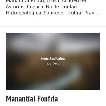
Manantial en Argañosa. Acuífero en
Asturias: Cuenca: Norte Unidad
Hidrogeológica: Somiedo- Trubia- Pravia
Sistema acuifero: Caliza de montaña
cántabro-astur Toponimia: Fuente de
Burgos Cota: 410 Naturaleza: Manantial
Uso: No se ut ...
Manantial Fonfria