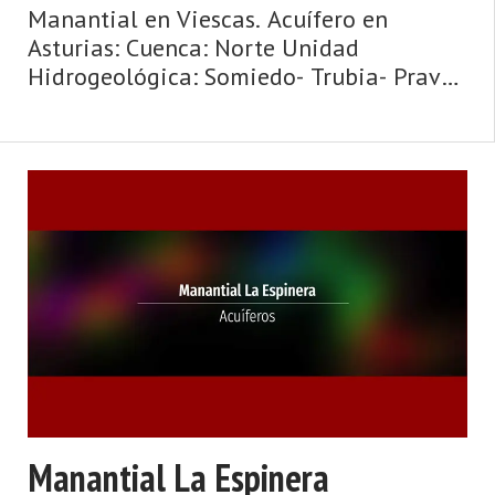
Manantial en Viescas. Acuífero en
Asturias: Cuenca: Norte Unidad
Hidrogeológica: Somiedo- Trubia- Pravia
Toponimia: Fuente Cadiaña. Cota: 205
Naturaleza: Manantial Uso: Fuente
pública Nota: Si no hay ninguna
indicación, se co ...
Manantial La Espinera