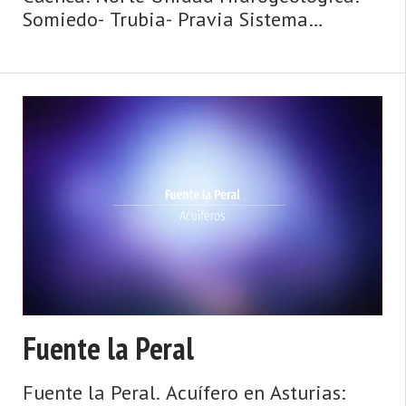
Somiedo- Trubia- Pravia Sistema
acuifero: Caliza de montaña cántabro-
astur Toponimia: Fuente de Reconco
Cota: 390 Naturaleza: Manantial Uso:
Abastecimie ...
Fuente la Peral
Fuente la Peral. Acuífero en Asturias: