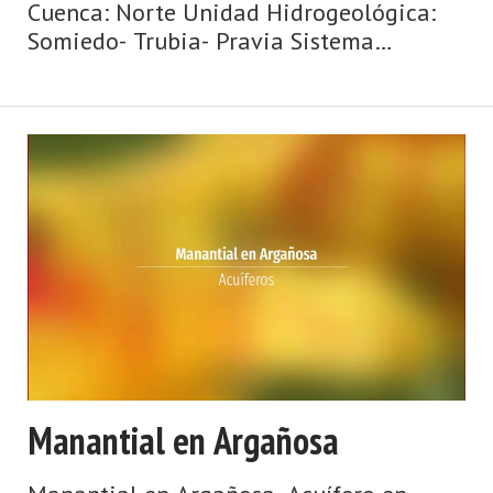
Cuenca: Norte Unidad Hidrogeológica:
Somiedo- Trubia- Pravia Sistema
acuifero: Caliza de montaña cántabro-
astur Toponimia: Fuente Ponticiella
Cota: 166 Naturaleza: Manantial Uso:
Fuente p& ...
Manantial en Argañosa