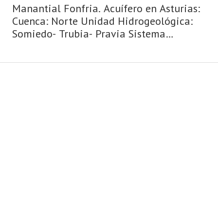
Manantial Fonfria. Acuífero en Asturias:
Cuenca: Norte Unidad Hidrogeológica:
Somiedo- Trubia- Pravia Sistema
acuifero: Caliza de montaña cántabro-
astur Toponimia: Fonfria Cota: 340
Naturaleza: Manantial Uso:
Abastecimiento a n ...